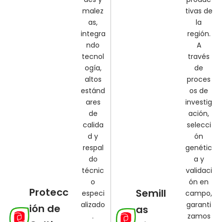
malez
tivas de
as,
la
integra
región.
ndo
A
tecnol
través
ogía,
de
altos
proces
estánd
os de
ares
investig
de
ación,
calida
selecci
d y
ón
respal
genétic
do
a y
técnic
validaci
o
ón en
Protecc
Semill
especi
campo,
alizado
garanti
ión de
as
.
zamos