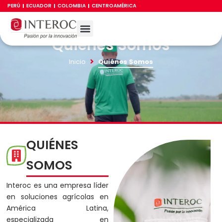
Ir
PERÚ
ECUADOR
COLOMBIA
CENTROAMÉRICA
al
contenido
Quiénes Somos
TRABAJA CON NOSOTROS
CANAL DE LÍNEA ÉTICA
Quiénes Somos
Inicio
QUIÉNES
SOMOS
Interoc es una empresa líder
en soluciones agrícolas en
América Latina,
especializada en