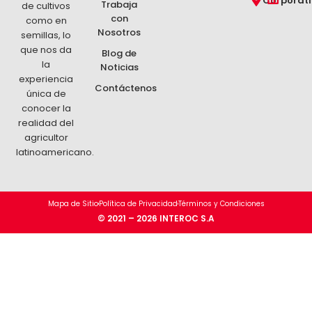
Corporat
Trabaja
de cultivos
i
con
como en
n
Nosotros
k
semillas, lo
e
que nos da
Blog de
d
la
Noticias
i
experiencia
n
Contáctenos
única de
conocer la
realidad del
agricultor
latinoamericano.
Mapa de Sitio
Política de Privacidad
Términos y Condiciones
© 2021 – 2026 INTEROC S.A