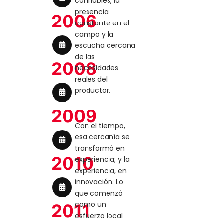
confiables, la
presencia
2006
constante en el
campo y la
escucha cercana
de las
2008
necesidades
reales del
productor.
2009
Con el tiempo,
esa cercanía se
transformó en
2010
experiencia; y la
experiencia, en
innovación. Lo
que comenzó
como un
2011
esfuerzo local