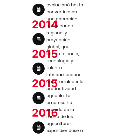
evolucionó hasta
convertirse en
una operación
2014
con alcance
regional y
proyección
global, que
2015
integra ciencia,
tecnología y
talento
latinoamericano
2015
para fortalecer la
productividad
agrícola. La
empresa ha
2016
crecido de la
mano de los
agricultores,
expandiéndose a