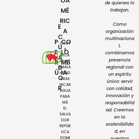
OA
de quienes lo
MÉ
trabajan.
RIC
Como
E
A
organización
C
multinaciona
P
CO
COST
l,
U
A
E
LO
combinamos
RICA
A
presencia
R
MB
GUAT
D
regional con
EMALA
Ú
IA
HOND
un espíritu
O
URAS
único: servir
NICAR
R
con calidad,
AGUA
innovación y
PANA
MÁ
responsabilid
EL
ad. Creemos
SALVA
en la
DOR
sostenibilida
REPÚB
d, en
LICA
DOMI
nuestros