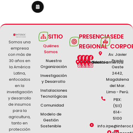
SITIO
PRESENCIA
SEDE
Somos una
REGIONAL
CORPO
Quiénes
empresa
Somos
con más de
Av. Javier
F
I
F
I
F
I
F
I
30 años en
Nuestra
Prado
a
n
a
n
a
n
a
n
Perú
Ecuador
Colombia
Centroamérica
Organización
la América
c
s
c
s
c
s
c
s
Oeste
e
t
e
t
e
t
e
t
Latina,
2442,
Investigación
b
a
b
a
b
a
b
a
enfocados
Magdalena
y Desarrollo
o
g
o
g
o
g
o
g
en la
del Mar.
o
r
o
r
o
r
o
r
Instalaciones
investigación
Lima - Perú.
k
a
k
a
k
a
k
a
Tecnológicas
y desarrollo
m
m
m
m
PBX:
de insumos
Comunidad
(511)
para la
614-
Modelo de
agricultura,
5100
Gestión
tanto en
Sostenible
info.irpe@interoc.
protección
L