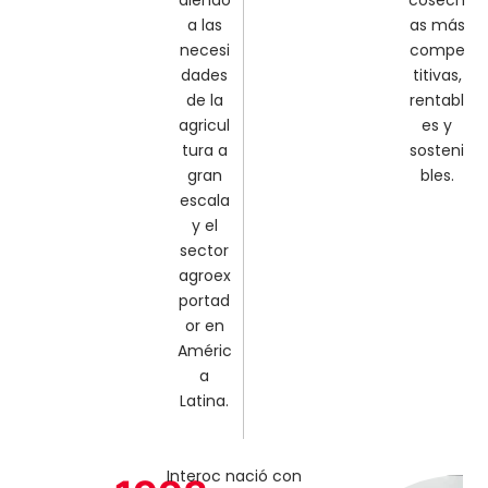
diendo
cosech
a las
as más
necesi
compe
dades
titivas,
de la
rentabl
agricul
es y
tura a
sosteni
gran
bles.
escala
y el
sector
agroex
portad
or en
Améric
a
Latina.
Interoc nació con