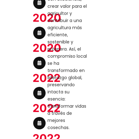
crear valor para el
agricultor y
2020
contribuir a una
agricultura más
eficiente,
sostenible y
2020
próspera. Así, el
compromiso local
se ha
transformado en
2022
liderazgo global,
preservando
intacta su
esencia:
2022
transformar vidas
a través de
mejores
cosechas.
2022