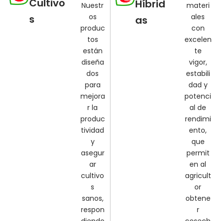
Cultivo
Híbrid
Nuestr
materi
os
ales
s
as
produc
con
tos
excelen
están
te
diseña
vigor,
dos
estabili
para
dad y
mejora
potenci
r la
al de
produc
rendimi
tividad
ento,
y
que
asegur
permit
ar
en al
cultivo
agricult
s
or
sanos,
obtene
respon
r