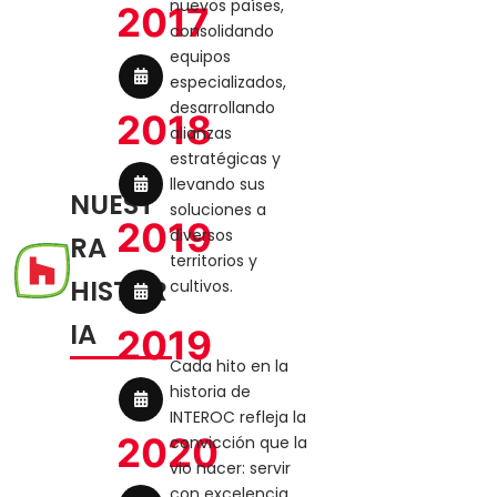
nuevos países,
2017
consolidando
equipos
especializados,
desarrollando
2018
alianzas
estratégicas y
llevando sus
NUEST
soluciones a
2019
diversos
RA
territorios y
HISTOR
cultivos.
IA
2019
Cada hito en la
historia de
INTEROC refleja la
2020
convicción que la
vio nacer: servir
con excelencia,