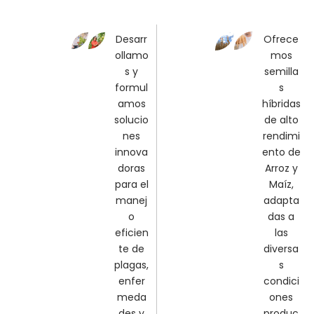
Desarr
Ofrece
ollamo
mos
s y
semilla
formul
s
amos
híbridas
solucio
de alto
nes
rendimi
innova
ento de
doras
Arroz y
para el
Maíz,
manej
adapta
o
das a
eficien
las
te de
diversa
plagas,
s
enfer
condici
meda
ones
des y
produc