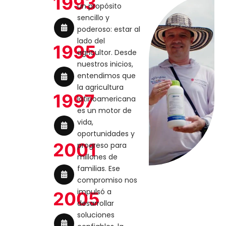
1993
un propósito
sencillo y
poderoso: estar al
lado del
1995
agricultor. Desde
nuestros inicios,
entendimos que
la agricultura
1997
latinoamericana
es un motor de
vida,
oportunidades y
2001
progreso para
millones de
familias. Ese
compromiso nos
impulsó a
2005
desarrollar
soluciones