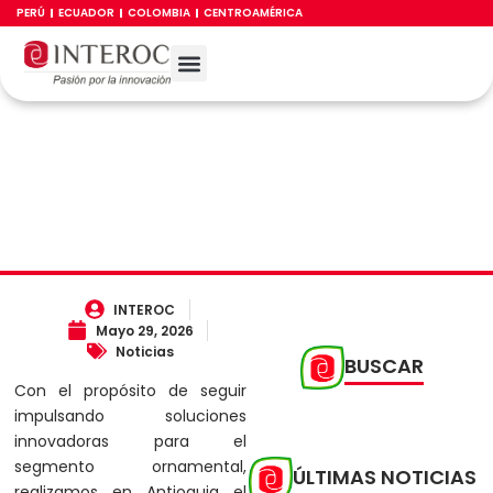
Ir
PERÚ
ECUADOR
COLOMBIA
CENTROAMÉRICA
al
contenido
TRABAJA CON NOSOTROS
CANAL DE LÍNEA ÉTICA
NONSTOP SIN LÍMITES: INNOVACION PARA
FLORES MÁS SANAS Y CON MAYOR
POTENCIAL DE EXPORTACIÓN EN COLOMBIA.
INTEROC
Mayo 29, 2026
Noticias
BUSCAR
Con el propósito de seguir
impulsando soluciones
innovadoras para el
segmento ornamental,
ÚLTIMAS NOTICIAS
realizamos en Antioquia el