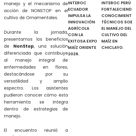
INTEROC
INTEROC PERÚ
manejo y el mecanismo de
ECUADOR
FORTALECIENDO
acción de NONSTOP en el
IMPULSA LA
CONOCIMIENTO
cultivo de Ornamentales.
INNOVACIÓN
TÉCNICOS SOBR
AGRÍCOLA
EL MANEJO DEL
Durante la jornada,
CON LA
CULTIVO DEL
presentamos los beneficios
EXITOSA EXPO
MAÍZ EN
de
NonStop
, una solución
MAÍZ ORIENTE
CHICLAYO.
diferenciada que contribuye
2026.
al manejo integral de
enfermedades en flores,
destacándose por su
versatilidad y amplio
espectro. Los asistentes
pudieron conocer cómo esta
herramienta se integra
dentro de estrategias de
manejo.
El encuentro reunió a