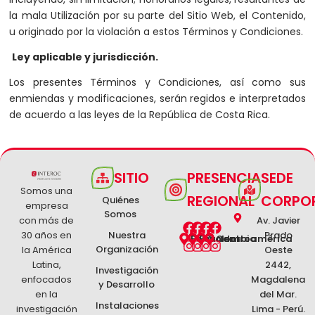
la mala Utilización por su parte del Sitio Web, el Contenido,
u originado por la violación a estos Términos y Condiciones.
Ley aplicable y jurisdicción.
Los presentes Términos y Condiciones, así como sus
enmiendas y modificaciones, serán regidos e interpretados
de acuerdo a las leyes de la República de Costa Rica.
SITIO
PRESENCIA
SEDE
Somos una
REGIONAL
CORPO
Quiénes
empresa
Somos
con más de
Av. Javier
F
I
F
I
F
I
F
I
30 años en
Nuestra
Prado
a
n
a
n
a
n
a
n
Perú
Ecuador
Colombia
Centroamérica
Organización
la América
c
s
c
s
c
s
c
s
Oeste
e
t
e
t
e
t
e
t
Latina,
2442,
Investigación
b
a
b
a
b
a
b
a
enfocados
Magdalena
y Desarrollo
o
g
o
g
o
g
o
g
en la
del Mar.
o
r
o
r
o
r
o
r
Instalaciones
investigación
Lima - Perú.
k
a
k
a
k
a
k
a