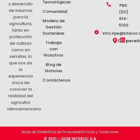
Tecnológicas
y desarrollo
m
m
m
m
PBX:
de insumos
Comunidad
(511)
para la
614-
Modelo de
agricultura,
5100
Gestión
tanto en
Sostenible
info.irpe@interoc.
protección
L
Corporat
Trabaja
de cultivos
i
con
como en
n
Nosotros
k
semillas, lo
e
que nos da
Blog de
d
la
Noticias
i
experiencia
n
Contáctenos
única de
conocer la
realidad del
agricultor
latinoamericano.
Mapa de Sitio
Política de Privacidad
Términos y Condiciones
© 2021 – 2026 INTEROC S.A