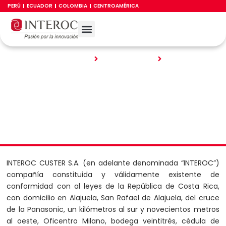
Ir
PERÚ
ECUADOR
COLOMBIA
CENTROAMÉRICA
al
contenido
Política de Privacidad
TRABAJA CON NOSOTROS
CANAL DE LÍNEA ÉTICA
Inicio
Centroamérica
Política de Privacidad – Centroamérica
INTEROC CUSTER S.A. (en adelante denominada “INTEROC”)
compañía constituida y válidamente existente de
conformidad con al leyes de la República de Costa Rica,
con domicilio en Alajuela, San Rafael de Alajuela, del cruce
de la Panasonic, un kilómetros al sur y novecientos metros
al oeste, Oficentro Milano, bodega veintitrés, cédula de