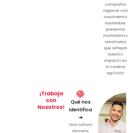
compañía
regional con
crecimiento
sostenible,
presencia
multilatina y
resultados
que reflejan
nuestro
impacto en
la cadena
agrícola.
¡Trabaja
con
Qué nos
Nosotros!
identifica
➜
Una cultura
cercana,