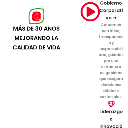
Gobierno
Corporati
vo ➜
Actuamos
MÁS DE 30 AÑOS
con ética,
transparenci
MEJORANDO LA
a y
CALIDAD DE VIDA
responsabili
dad, guiados
por una
estructura
de gobierno
que asegura
decisiones
sólidas y
sostenibles.
Liderazgo
e
Innovació