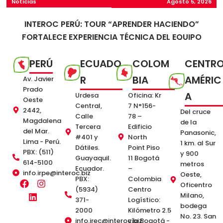
Noticias
Agosto 5, 2026
INTEROC PERÚ: TOUR “APRENDER HACIENDO”
FORTALECE EXPERIENCIA TÉCNICA DEL EQUIPO
COMERCIAL EN HUALLAGA.
PERÚ
ECUADO
COLOM
CENTR
R
BIA
AMÉRIC
Av. Javier
Prado
A
Urdesa
Oficina: Kr
Oeste
Central,
7 N°156-
2442,
Del cruce
Calle
78 –
Magdalena
de la
Tercera
Edificio
del Mar.
Panasonic,
#401 y
North
Lima - Perú.
1 km. al Sur
Dátiles.
Point Piso
PBX: (511)
y 900
Guayaquil.
11 Bogotá
614-5100
metros
Ecuador.
–
info.irpe@interoc.biz
Oeste,
PBX:
Colombia
F
L
I
Oficentro
(5934)
Centro
a
i
n
Milano,
c
n
s
371-
Logístico:
bodega
e
k
t
2000
Kilómetro 2.5
No. 23. San
b
e
a
info.irec@interoc.biz
vía Bogotá -