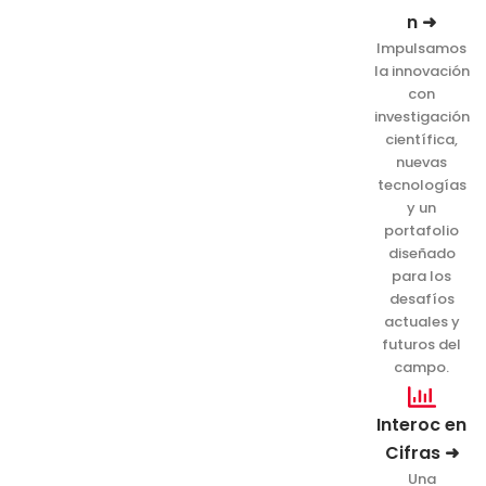
n ➜
Impulsamos
la innovación
con
investigación
científica,
nuevas
tecnologías
y un
portafolio
diseñado
para los
desafíos
actuales y
futuros del
campo.
Interoc en
Cifras ➜
Una