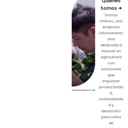
Quiénes
Somos ➜
Somos
Interoc, una
empresa
latinoameric
ana
dedicada a
innovar en
agricultura
con
soluciones
que
impulsan
productivida
d,
sostenibilida
d y
desarrollo
para miles
de