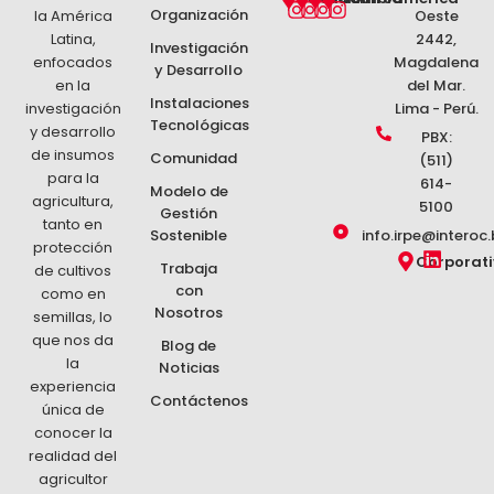
Organización
la América
c
s
c
s
c
s
c
s
Oeste
e
t
e
t
e
t
e
t
Latina,
2442,
Investigación
b
a
b
a
b
a
b
a
enfocados
Magdalena
y Desarrollo
o
g
o
g
o
g
o
g
en la
del Mar.
o
r
o
r
o
r
o
r
Instalaciones
investigación
Lima - Perú.
k
a
k
a
k
a
k
a
Tecnológicas
y desarrollo
m
m
m
m
PBX:
de insumos
Comunidad
(511)
para la
614-
Modelo de
agricultura,
5100
Gestión
tanto en
Sostenible
info.irpe@interoc.
protección
L
Corporat
Trabaja
de cultivos
i
con
como en
n
Nosotros
k
semillas, lo
e
que nos da
Blog de
d
la
Noticias
i
experiencia
n
Contáctenos
única de
conocer la
realidad del
agricultor